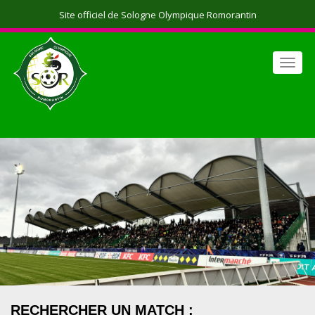
Site officiel de Sologne Olympique Romorantin
Toggl
navig
RECHERCHER UN MATCH :