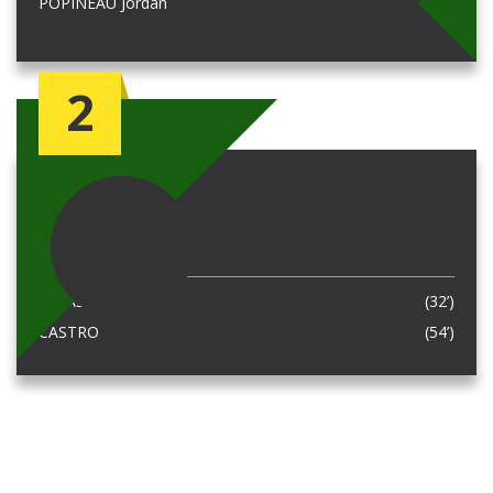
POPINEAU Jordan
(26’)
2
FC MONTLOUIS
HIDASSE
(32’)
CASTRO
(54’)