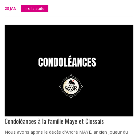
23 JAN
lire la suite
Condoléances à la famille Maye et Clossais
Nous avons appris le décès d'André MAYE, ancien joueur du