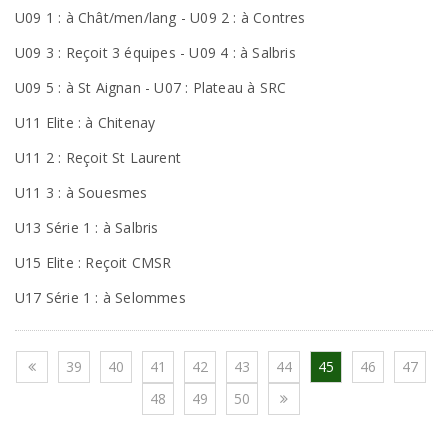
U09 1 : à Chât/men/lang - U09 2 : à Contres
U09 3 : Reçoit 3 équipes - U09 4 : à Salbris
U09 5 : à St Aignan - U07 : Plateau à SRC
U11 Elite : à Chitenay
U11 2 : Reçoit St Laurent
U11 3 : à Souesmes
U13 Série 1 : à Salbris
U15 Elite : Reçoit CMSR
U17 Série 1 : à Selommes
39
40
41
42
43
44
45
46
47
48
49
50