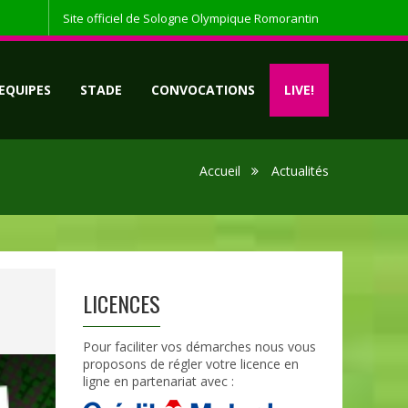
Site officiel de Sologne Olympique Romorantin
EQUIPES
STADE
CONVOCATIONS
LIVE!
Accueil
Actualités
LICENCES
Pour faciliter vos démarches nous vous
proposons de régler votre licence en
ligne en partenariat avec :