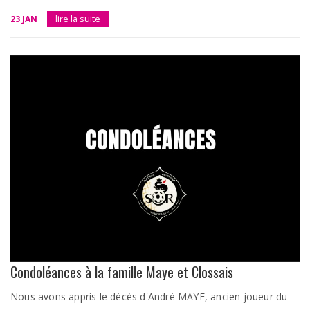
23 JAN
lire la suite
Condoléances à la famille Maye et Clossais
Nous avons appris le décès d'André MAYE, ancien joueur du